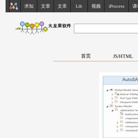
求知
文章
文库
Lib
视频
iProcess
课
首页
JS/HTML